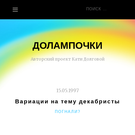
Перейти
Поиск
к
для:
содержанию
ДОЛАМПОЧКИ
Авторский проект Кати Долговой
15.05.1997
Вариации на тему декабристы
РУБРИКИ
ПОГНАЛИ?