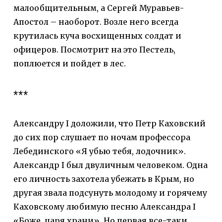
малообщительным, а Сергей Муравьев-
Апостол – наоборот. Возле него всегда
крутилась куча восхищенных солдат и
офицеров. Посмотрит на это Пестель,
поплюется и пойдет в лес.
***
Александру I доложили, что Петр Каховский
до сих пор слушает по ночам профессора
Лебединского «Я убью тебя, лодочник».
Александр I был двуличным человеком. Одна
его личность захотела убежать в Крым, но
другая звала подсунуть молодому и горячему
Каховскому любимую песню Александра I
«Боже, царя храни». Но первая все-таки