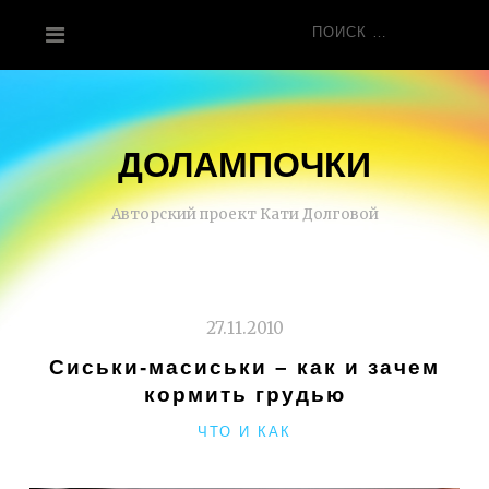
Перейти
Поиск
к
для:
содержанию
ДОЛАМПОЧКИ
Авторский проект Кати Долговой
27.11.2010
Сиськи-масиськи – как и зачем
кормить грудью
РУБРИКИ
ЧТО И КАК