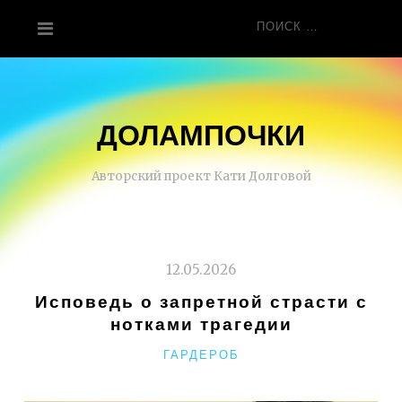
Перейти
Поиск
к
для:
содержанию
ДОЛАМПОЧКИ
Авторский проект Кати Долговой
12.05.2026
Исповедь о запретной страсти с
нотками трагедии
РУБРИКИ
ГАРДЕРОБ