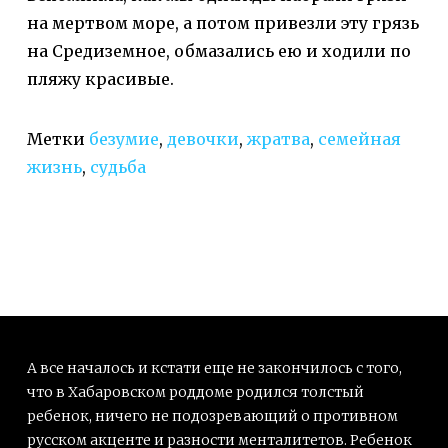
на мертвом море, а потом привезли эту грязь
на Средиземное, обмазались ею и ходили по
пляжу красивые.
Метки
безумие
,
девочки
,
жратва
,
семейная
жизнь
,
судьба
А все началось и кстати еще не закончилось с того,
что в Хабаровском роддоме родился толстый
ребенок, ничего не подозревающий о противном
русском акценте и разности менталитетов. Ребенок