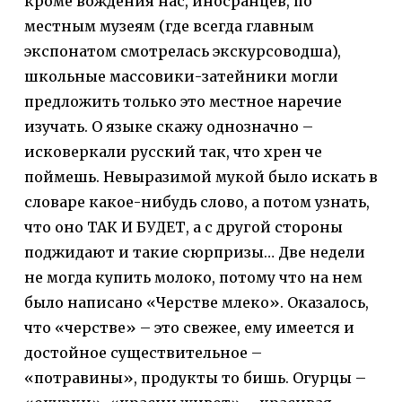
кроме вождения нас, иносранцев, по
местным музеям (где всегда главным
экспонатом смотрелась экскурсоводша),
школьные массовики-затейники могли
предложить только это местное наречие
изучать. О языке скажу однозначно –
исковеркали русский так, что хрен че
поймешь. Невыразимой мукой было искать в
словаре какое-нибудь слово, а потом узнать,
что оно ТАК И БУДЕТ, а с другой стороны
поджидают и такие сюрпризы… Две недели
не могда купить молоко, потому что на нем
было написано «Черстве млеко». Оказалось,
что «черстве» – это свежее, ему имеется и
достойное существительное –
«потравины», продукты то бишь. Огурцы –