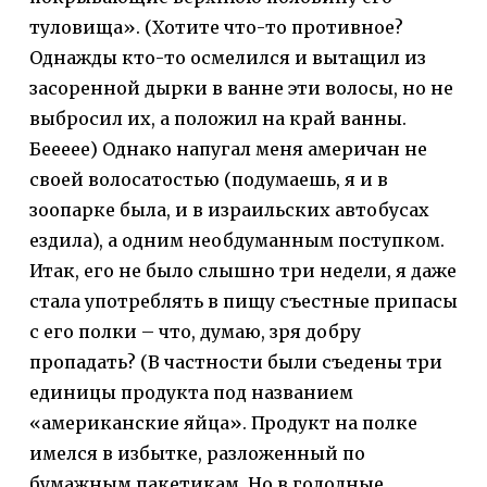
туловища». (Хотите что-то противное?
Однажды кто-то осмелился и вытащил из
засоренной дырки в ванне эти волосы, но не
выбросил их, а положил на край ванны.
Беееее) Однако напугал меня америчан не
своей волосатостью (подумаешь, я и в
зоопарке была, и в израильских автобусах
ездила), а одним необдуманным поступком.
Итак, его не было слышно три недели, я даже
стала употреблять в пищу съестные припасы
с его полки – что, думаю, зря добру
пропадать? (В частности были съедены три
единицы продукта под названием
«американские яйца». Продукт на полке
имелся в избытке, разложенный по
бумажным пакетикам. Но в голодные