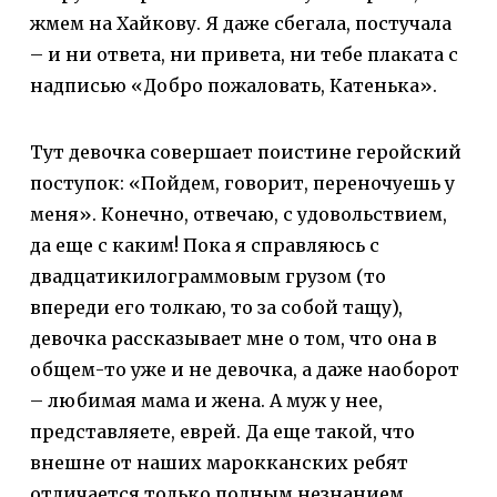
жмем на Хайкову. Я даже сбегала, постучала
– и ни ответа, ни привета, ни тебе плаката с
надписью «Добро пожаловать, Катенька».
Тут девочка совершает поистине геройский
поступок: «Пойдем, говорит, переночуешь у
меня». Конечно, отвечаю, с удовольствием,
да еще с каким! Пока я справляюсь с
двадцатикилограммовым грузом (то
впереди его толкаю, то за собой тащу),
девочка рассказывает мне о том, что она в
общем-то уже и не девочка, а даже наоборот
– любимая мама и жена. А муж у нее,
представляете, еврей. Да еще такой, что
внешне от наших марокканских ребят
отличается только полным незнанием