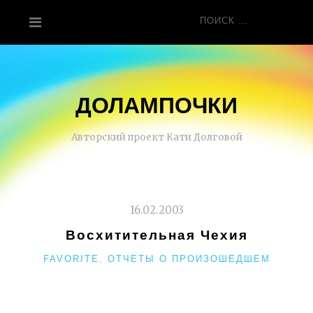
Перейти
Поиск
к
для:
содержанию
ДОЛАМПОЧКИ
Авторский проект Кати Долговой
16.02.2003
Восхитительная Чехия
РУБРИКИ
FAVORITE
,
ОТЧЕТЫ О ПРОИЗОШЕДШЕМ