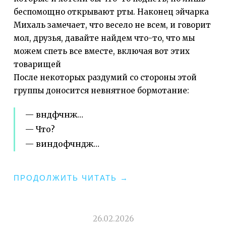
беспомощно открывают рты. Наконец эйчарка
Михаль замечает, что весело не всем, и говорит
мол, друзья, давайте найдем что-то, что мы
можем спеть все вместе, включая вот этих
товарищей
После некоторых раздумий со стороны этой
группы доносится невнятное бормотание:
— вндфчнж…
— Что?
— виндофчндж…
"МОЛОДОЙ
ПРОДОЛЖИТЬ ЧИТАТЬ
→
ИНИЦИАТИВНЫЙ
КОЛЛЕКТИВ
И
26.02.2026