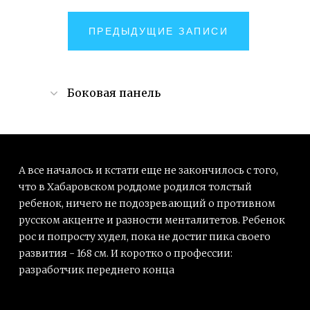
ТРЕТЬЯ.
НАВИГАЦИЯ
ПРЕДЫДУЩИЕ ЗАПИСИ
СТАРШАЯ
ПО
ШКОЛА."
ЗАПИСЯМ
Боковая панель
Поиск
для:
А все началось и кстати еще не закончилось с того,
что в Хабаровском роддоме родился толстый
ребенок, ничего не подозревающий о противном
русском акценте и разности менталитетов. Ребенок
РУБРИКИ
рос и попросту худел, пока не достиг пика своего
(15)
развития - 168 см. И коротко о профессии:
Favorite
разработчик переднего конца
(41)
Визуальное
(7)
Бецалельское сумасшедшее