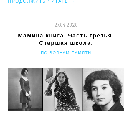
"ЕСЛИ
ПРОДОЛЖИТЬ ЧИТАТЬ
→
НЕКУДА
ЛЕТЕТЬ,
МОЖНО
27.04.2020
АККО
Мамина книга. Часть третья.
ПОСМОТРЕТЬ"
Старшая школа.
РУБРИКИ
ПО ВОЛНАМ ПАМЯТИ