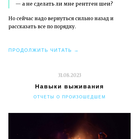
— а не сделать ли мне рентген шеи?
Но сейчас надо вернуться сильно назад и
рассказать все по порядку.
"КАК
ПРОДОЛЖИТЬ ЧИТАТЬ
→
Я
ПОПАЛА
НА
31.08.2023
ШРИ
Навыки выживания
ЛАНКУ"
РУБРИКИ
ОТЧЕТЫ О ПРОИЗОШЕДШЕМ