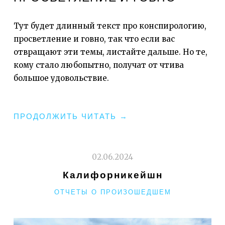
Тут будет длинный текст про конспирологию,
просветление и говно, так что если вас
отвращают эти темы, листайте дальше. Но те,
кому стало любопытно, получат от чтива
большое удовольствие.
"ПРО
ПРОДОЛЖИТЬ ЧИТАТЬ
→
КОНСПИРОЛОГИЮ,
ПРОСВЕТЛЕНИЕ
И
02.06.2024
ГОВНО"
Калифорникейшн
РУБРИКИ
ОТЧЕТЫ О ПРОИЗОШЕДШЕМ