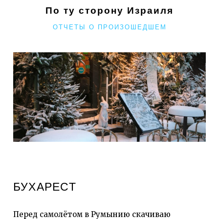
ЕГО
По ту сторону Израиля
ПРИЯТНОЕ
РУБРИКИ
ОТЧЕТЫ О ПРОИЗОШЕДШЕМ
ОТСУТСТВИЕ"
БУХАРЕСТ
Перед самолётом в Румынию скачиваю