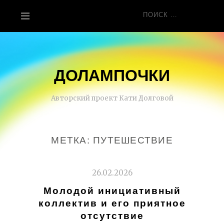
Перейти
Поиск
к
для:
содержанию
ДОЛАМПОЧКИ
Авторский проект Кати Долговой
МЕТКА:
ПУТЕШЕСТВИЕ
26.02.2026
Молодой инициативный
коллектив и его приятное
отсутствие