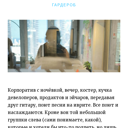
РУБРИКИ
ГАРДЕРОБ
Корпоратив с ночёвкой, вечер, костер, кучка
девелоперов, продактов и эйчаров, передавая
друг гитару, поют песни на иврите. Все поют и
наслаждаются. Кроме вон той небольшой
группки слева (сами понимаете, какой),
которые и хотели бы что-то подпеть, но лишь