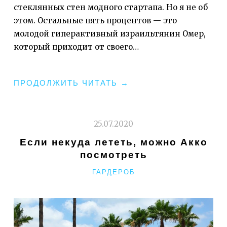
стеклянных стен модного стартапа. Но я не об
этом. Остальные пять процентов — это
молодой гиперактивный израильтянин Омер,
который приходит от своего…
«ТАЙНАЯ
ПРОДОЛЖИТЬ ЧИТАТЬ
→
ЖИЗНЬ
ОДНОГО
СЕКРЕТНОГО
25.07.2020
СТАРТАПА»
Если некуда лететь, можно Акко
посмотреть
РУБРИКИ
ГАРДЕРОБ