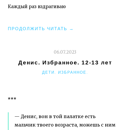
Каждый раз вздрагиваю
"МАКСИМ.
ПРОДОЛЖИТЬ ЧИТАТЬ
→
ИЗБРАННОЕ.
17-
18
06.07.2023
ЛЕТ"
Денис. Избранное. 12-13 лет
РУБРИКИ
ДЕТИ. ИЗБРАННОЕ.
***
— Денис, вон в той палатке есть
мальчик твоего возраста, можешь с ним