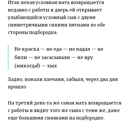
Итак некая условная мать возвращается
недавно с работы и дверь ей открывает
улыбающийся условный сын с двумя
симметричными синими пятнами по обе
стороны подбородка.
Не краска — не еда — не падал — не
били — не засасывали — не вру
(никогда!) — хых
Ладно, пожали плечами, забыли, через два дня
прошло
На третий день та же самая мать возвращается
с работы и видит того же сына с теми же, даже
еще большими синяками на подбородке.