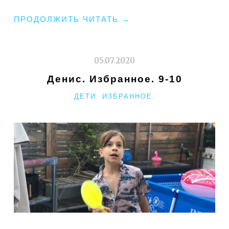
"МАКСИМ.
ПРОДОЛЖИТЬ ЧИТАТЬ
→
ИЗБРАННОЕ.
14-
15"
05.07.2020
Денис. Избранное. 9-10
РУБРИКИ
ДЕТИ. ИЗБРАННОЕ.