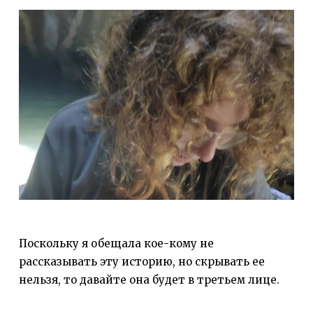
Поскольку я обещала кое-кому не
рассказывать эту историю, но скрывать ее
нельзя, то давайте она будет в третьем лице.