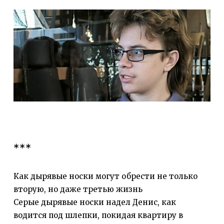
***
Как дырявые носки могут обрести не только
вторую, но даже третью жизнь
Серые дырявые носки надел Денис, как
водится под шлепки, покидая квартиру в