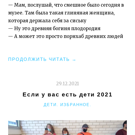
— Мам, послушай, что смешное было сегодня в
музее. Там была такая глиняная женщина,
которая держала себя за сиську
— Ну это древняя богиня плодородия
— А может это просто порнхаб древних людей
"ДЕНИС.
ПРОДОЛЖИТЬ ЧИТАТЬ
→
ИЗБРАННОЕ.
11-
12"
29.12.2021
Если у вас есть дети 2021
РУБРИКИ
ДЕТИ. ИЗБРАННОЕ.