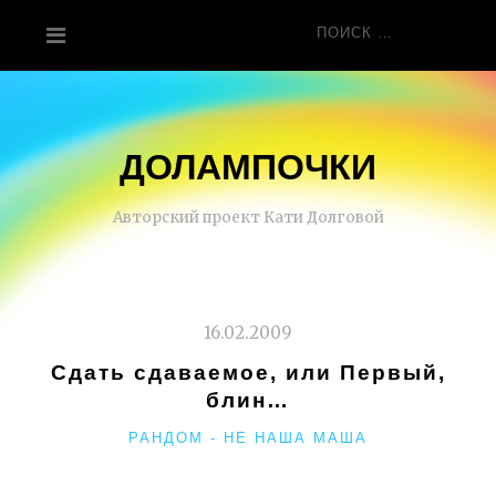
Перейти
Поиск
к
для:
содержанию
ДОЛАМПОЧКИ
Авторский проект Кати Долговой
16.02.2009
Сдать сдаваемое, или Первый,
блин…
РУБРИКИ
РАНДОМ - НЕ НАША МАША