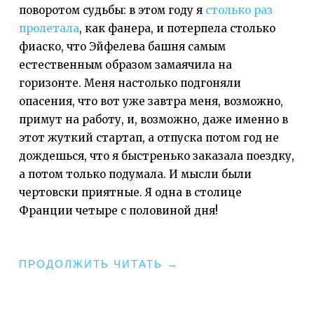
поворотом судьбы: в этом году я
столько раз
пролетала
, как фанера, и потерпела столько
фиаско, что Эйфелева башня самым
естественным образом замаячила​ на
горизонте. Меня настолько подгоняли
опасения, что вот уже завтра меня, возможно,
примут на работу, и, возможно, даже именно в
этот жуткий стартап, а отпуска потом год не
дождешься, что я быстренько заказала поездку,
а потом только подумала. И мысли были
чертовски приятные. Я одна в столице
Франции четыре с половиной дня!
"КАК
ПРОДОЛЖИТЬ ЧИТАТЬ
→
ФАНЕРА
НАД