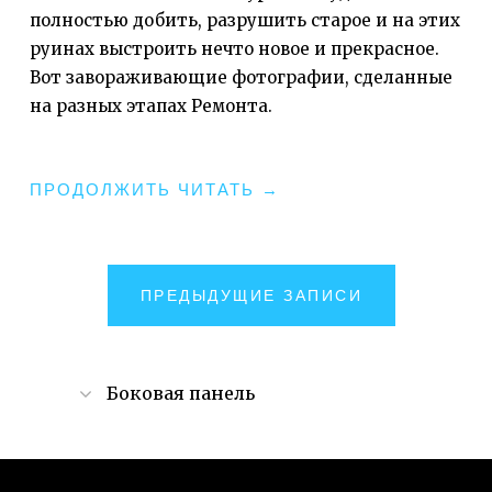
полностью добить, разрушить старое и на этих
руинах выстроить нечто новое и прекрасное.
Вот завораживающие фотографии, сделанные
на разных этапах Ремонта.
"РЕМОНТ,
ПРОДОЛЖИТЬ ЧИТАТЬ
→
ЖЕСТОКИЙ
И
БЕСПОЩАДНЫЙ"
НАВИГАЦИЯ
ПРЕДЫДУЩИЕ ЗАПИСИ
ПО
ЗАПИСЯМ
Боковая панель
Поиск