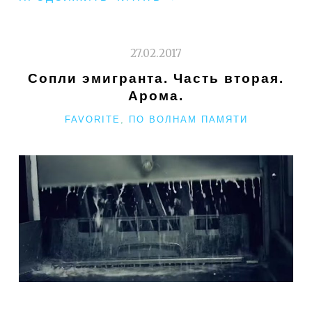
ИЛИ
ПАТРИОТИЧЕСКОЕ
НИЩЕБРОДСТВО»
27.02.2017
Сопли эмигранта. Часть вторая.
Арома.
РУБРИКИ
FAVORITE
,
ПО ВОЛНАМ ПАМЯТИ