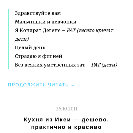
Здравствуйте вам
Мальчишки и девчонки
Я Кондрат Дегене –
РАТ (весело кричат
дети)
Целый день
Страдаю я фигней
Без всяких умственных зат –
РАТ (дети)
"ЮВАЛЬ
ПРОДОЛЖИТЬ ЧИТАТЬ
→
ХА-
МЕВУЛЬБАЛЬ.
СОЗДАВШИЙ
26.10.2011
ИЗ
Кухня из Икеи — дешево,
СЕБЯ
практично и красиво
ИДОЛА"