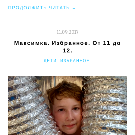
"СЛУЧАЙНО
ПРОДОЛЖИТЬ ЧИТАТЬ
→
ЛИ"
11.09.2017
Максимка. Избранное. От 11 до
12.
РУБРИКИ
ДЕТИ. ИЗБРАННОЕ.