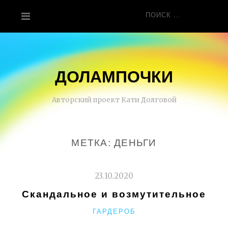
Перейти
Поиск
к
для:
содержанию
ДОЛАМПОЧКИ
Авторский проект Кати Долговой
МЕТКА:
ДЕНЬГИ
23.10.2020
Скандальное и возмутительное
РУБРИКИ
ГАРДЕРОБ