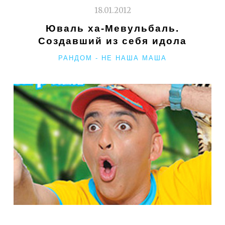
ФЛЭШМОБ"
18.01.2012
Юваль ха-Мевульбаль.
Создавший из себя идола
РУБРИКИ
РАНДОМ - НЕ НАША МАША