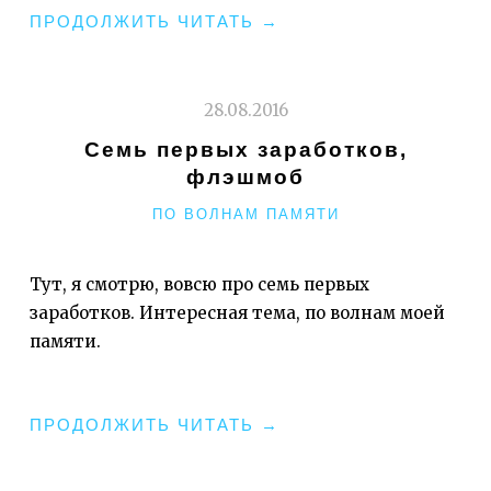
"СОПЛИ
ПРОДОЛЖИТЬ ЧИТАТЬ
→
ЭМИГРАНТА.
ЧАСТЬ
ВТОРАЯ.
28.08.2016
АРОМА."
Семь первых заработков,
флэшмоб
РУБРИКИ
ПО ВОЛНАМ ПАМЯТИ
Тут, я смотрю, вовсю про семь первых
заработков. Интересная тема, по волнам моей
памяти.
"СЕМЬ
ПРОДОЛЖИТЬ ЧИТАТЬ
→
ПЕРВЫХ
ЗАРАБОТКОВ,