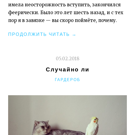
имела неосторожность вступить, закончился
феерически. Было это лет шесть назад, и с тех
пор я в завязке — вы скоро поймёте, почему.
"СКАНДАЛЬНОЕ
ПРОДОЛЖИТЬ ЧИТАТЬ
→
И
ВОЗМУТИТЕЛЬНОЕ"
05.02.2018
Случайно ли
РУБРИКИ
ГАРДЕРОБ