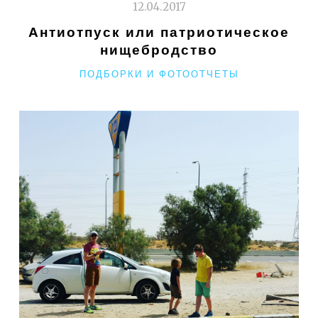
ПАРИЖЕМ"
12.04.2017
Антиотпуск или патриотическое
нищебродство
РУБРИКИ
ПОДБОРКИ И ФОТООТЧЕТЫ