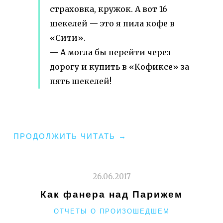
страховка, кружок. А вот 16
шекелей — это я пила кофе в
«Сити».
— А могла бы перейти через
дорогу и купить в «Кофиксе» за
пять шекелей!
"МАКСИМКА.
ПРОДОЛЖИТЬ ЧИТАТЬ
→
ИЗБРАННОЕ.
ОТ
11
26.06.2017
ДО
Как фанера над Парижем
12."
РУБРИКИ
ОТЧЕТЫ О ПРОИЗОШЕДШЕМ