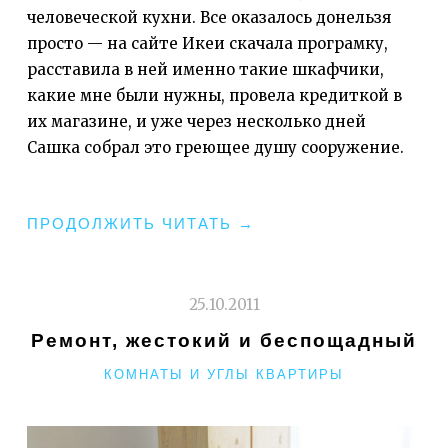
человеческой кухни. Все оказалось донельзя
просто — на сайте Икеи скачала програмку,
расставила в ней именно такие шкафчики,
какие мне были нужны, провела кредиткой в
их магазине, и уже через несколько дней
Сашка собрал это греющее душу сооружение.
"КУХНЯ
ПРОДОЛЖИТЬ ЧИТАТЬ
→
ИЗ
ИКЕИ
—
25.10.2011
ДЕШЕВО,
Ремонт, жестокий и беспощадный
ПРАКТИЧНО
РУБРИКИ
КОМНАТЫ И УГЛЫ КВАРТИРЫ
И
КРАСИВО"