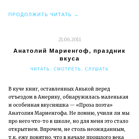
«ONLY
ПРОДОЛЖИТЬ ЧИТАТЬ
→
MUSIC
BY
SASHA
21.06.2011
RASKIN»
Анатолий Мариенгоф, праздник
вкуса
РУБРИКИ
ЧИТАТЬ, СМОТРЕТЬ, СЛУШАТЬ
В куче книг, оставленных Анькой перед
отъездом в Америку, обнаружилась маленькая
и особенная вкусняшка — «Проза поэта»
Анатолия Мариенгофа. Не помню, учили ли мы
про него что-то в школе, но для меня это стало
открытием. Впрочем, не столь неожиданным,
т.к. ежу понятно, что в начале прошлого века