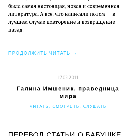
была самая настоящая, новая и современная
литература. А все, что написали потом — в
лучшем случае повторение и возвращение
назад.
"АНАТОЛИЙ
ПРОДОЛЖИТЬ ЧИТАТЬ
→
МАРИЕНГОФ,
ПРАЗДНИК
ВКУСА"
17.03.2011
Галина Имшеник, праведница
мира
РУБРИКИ
ЧИТАТЬ, СМОТРЕТЬ, СЛУШАТЬ
ПЕРЕВОД СТАТЬИ О БАБУШКЕ