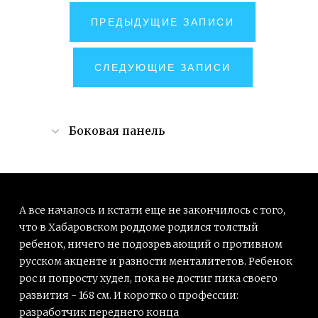
СПЕКТАКЛЬ
НАВИГАЦИЯ
ПРЕДЫДУЩИЕ ЗАПИСИ
«ЖЕРТВЫ
ПО
ИСПУГА»"
ЗАПИСЯМ
СЛЕДУЮЩИЕ ЗАПИСИ
Боковая панель
Поиск
для:
А все началось и кстати еще не закончилось с того,
что в Хабаровском роддоме родился толстый
ребенок, ничего не подозревающий о противном
русском акценте и разности менталитетов. Ребенок
РУБРИКИ
рос и попросту худел, пока не достиг пика своего
(15)
развития - 168 см. И коротко о профессии:
Favorite
разработчик переднего конца
(41)
Визуальное