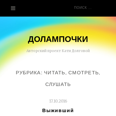
Перейти
Поиск
к
для:
содержанию
ДОЛАМПОЧКИ
Авторский проект Кати Долговой
РУБРИКА:
ЧИТАТЬ, СМОТРЕТЬ,
СЛУШАТЬ
17.10.2016
Выживший