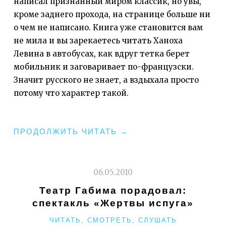
написал признанный миром классик, но увы,
кроме заднего прохода, на странице больше ни
о чем не написано. Книга уже становится вам
не мила и вы зарекаетесь читать Ханоха
Левина в автобусах, как вдруг тетка берет
мобильник и заговаривает по-французски.
Значит русского не знает, а вздыхала просто
потому что характер такой.
"ХАНОХ
ПРОДОЛЖИТЬ ЧИТАТЬ
→
ЛЕВИН,
ИЗРАИЛЬСКИЙ
ПИСАТЕЛЬ-
06.05.2010
ИЗВРАЩЕНЕЦ"
Театр Габима порадовал:
спектакль «Жертвы испуга»
РУБРИКИ
ЧИТАТЬ, СМОТРЕТЬ, СЛУШАТЬ