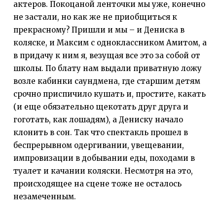
актеров. Покоцаной ленточки мы уже, конечно
не застали, но как же не приобщиться к
прекрасному? Пришли и мы – и Дениска в
коляске, и Максим с одноклассником Амитом, а
в придачу к ним я, везущая все это за собой от
школы. По блату нам выдали приватную ложу
возле кабинки саундмена, где старшим детям
срочно приспичило кушать и, простите, какать
(и еще обязательно щекотать друг друга и
гоготать, как лошадям), а Дениску начало
клонить в сон. Так что спектакль прошел в
беспрерывном одергивании, увещевании,
импровизации в добывании еды, походами в
туалет и качании коляски. Несмотря на это,
происходящее на сцене тоже не осталось
незамеченным.