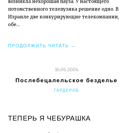
возникла нехорошая пауза. У настоящего
потомственного телепузика решение одно. В
Израиле две конкурирующие телекомпании,
обе…
«АЛЁ,
ПРОДОЛЖИТЬ ЧИТАТЬ
→
ХАЙДУК!
(О
КАНАЛЕ
16.06.2004
RUSSIAN
Послебецалельское безделье
MUSIC
РУБРИКИ
ГАРДЕРОБ
BOX)»
ТЕПЕРЬ Я ЧЕБУРАШКА