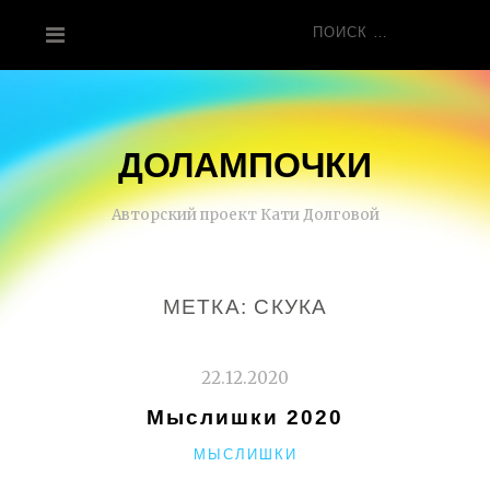
Перейти
Поиск
к
для:
содержанию
ДОЛАМПОЧКИ
Авторский проект Кати Долговой
МЕТКА:
СКУКА
22.12.2020
Мыслишки 2020
РУБРИКИ
МЫСЛИШКИ