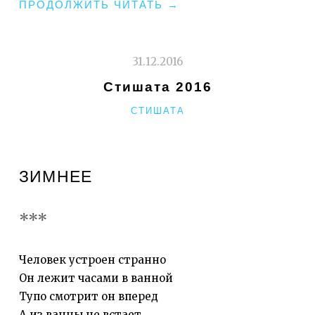
"СОПЛИ
ПРОДОЛЖИТЬ ЧИТАТЬ
→
ЭМИГРАНТА.
ЧАСТЬ
ПЕРВАЯ.
31.12.2016
СЭЛА."
Стишата 2016
РУБРИКИ
СТИШАТА
ЗИМНЕЕ
***
Человек устроен странно
Он лежит часами в ванной
Тупо смотрит он вперед
А из ванны не встает