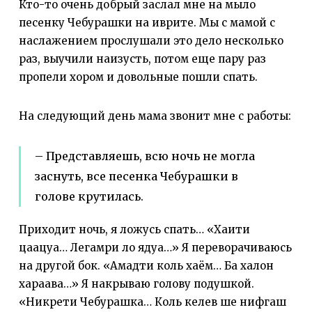
Кто-то очень добрый заслал мне на мыло
песенку Чебурашки на иврите. Мы с мамой с
наслажением прослушали это дело несколько
раз, выучили наизусть, потом еще пару раз
пропели хором и довольные пошли спать.
На следующий день мама звонит мне с работы:
– Представляешь, всю ночь не могла
заснуть, все песенка Чебурашки в
голове крутилась.
Приходит ночь, я ложусь спать… «Хаити
цаацуа… Легамри ло ядуа…» Я переворачиваюсь
на другой бок. «Амадти коль хаём… Ба халон
хараава…» Я накрываю голову подушкой.
«Никрети Чебурашка… Коль келев ше нифгаш