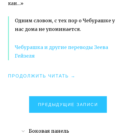
кан…»
Одним словом, с тех пор о Чебурашке у
нас дома не упоминается.
Чебурашка и другие переводы Зеева
Гейзеля
"ПОСЛЕБЕЦАЛЕЛЬСКО
ПРОДОЛЖИТЬ ЧИТАТЬ
→
БЕЗДЕЛЬЕ"
НАВИГАЦИЯ
ПРЕДЫДУЩИЕ ЗАПИСИ
ПО
ЗАПИСЯМ
Боковая панель