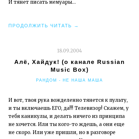
И тянет писать мемуары…
"СТИШАТА
ПРОДОЛЖИТЬ ЧИТАТЬ
→
2005"
18.09.2004
Алё, Хайдук! (о канале Russian
Music Box)
РУБРИКИ
РАНДОМ - НЕ НАША МАША
И вот, твоя рука вожделенно тянется к пульту,
и ты включаешь ЕГО, да!!! Телевизор! Скажем, у
тебя каникулы, и делать ничего из принципа
не хочется. Или ты кого-то ждешь, а они еще
не скоро. Или уже пришли, но в разговоре